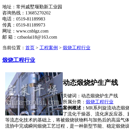
地址：常州戚墅堰勤新工业园
咨询热线：13685270202
电话：0519-81189983
传真：0519-81189973
网址：www.cnblgz.com
邮 箱：czbaolai18@163.com
当前位置：
首页
>
工程案例
>
煅烧工程行业
煅烧工程行业
动态煅烧炉生产线
关键词：动态煅烧炉生产线
所属分类：
煅烧工程行业
案例概述：
MR系列旋流动态煅
了流化干燥器、流化床反应器、
等流态化技术的基础上，将被煅烧状物料与加热后的高温气
流协中完成瞬间煅烧工艺过程，是一种新型节能、稳定煅烧