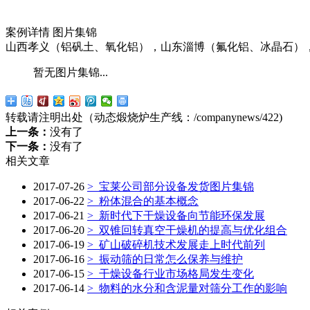
案例详情
图片集锦
山西孝义（铝矾土、氧化铝），山东淄博（氟化铝、冰晶石）
暂无图片集锦...
转载请注明出处（动态煅烧炉生产线：
/companynews/422
)
上一条：
没有了
下一条：
没有了
相关文章
2017-07-26
>
宝莱公司部分设备发货图片集锦
2017-06-22
>
粉体混合的基本概念
2017-06-21
>
新时代下干燥设备向节能环保发展
2017-06-20
>
双锥回转真空干燥机的提高与优化组合
2017-06-19
>
矿山破碎机技术发展走上时代前列
2017-06-16
>
振动筛的日常怎么保养与维护
2017-06-15
>
干燥设备行业市场格局发生变化
2017-06-14
>
物料的水分和含泥量对筛分工作的影响