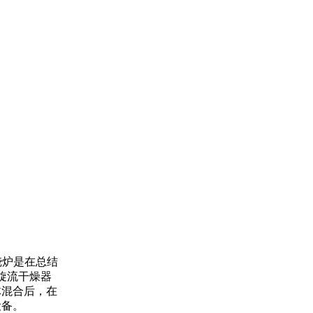
烧炉是在总结
旋流干燥器
体混合后，在
设备。