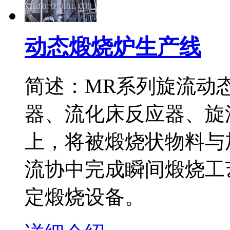
动态煅烧炉生产线
简述：MR系列旋流动
器、流化床反应器、旋
上，将被煅烧状物料与
流协中完成瞬间煅烧工
定煅烧设备。